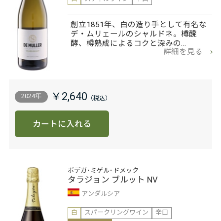
創立1851年、白の造り手として有名な
デ・ムリェールのシャルドネ。樽醗
酵、樽熟成によるコクと深みの…
詳細を見る
￥2,640
2024年
カートに入れる
ボデガ･ミゲル･ドメック
タラジョン ブルット NV
アンダルシア
白
スパークリングワイン
辛口