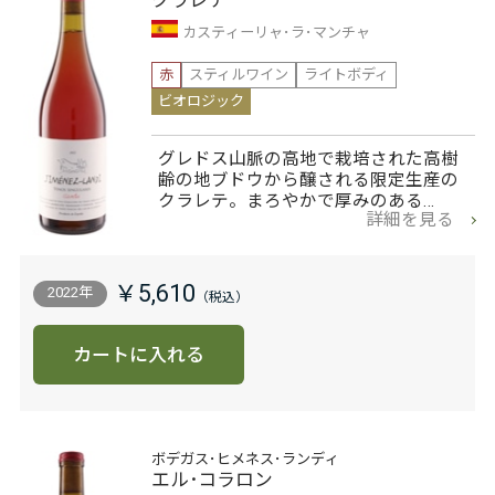
クラレテ
カスティーリャ･ラ･マンチャ
赤
スティルワイン
ライトボディ
ビオロジック
グレドス山脈の高地で栽培された高樹
齢の地ブドウから醸される限定生産の
クラレテ。まろやかで厚みのある…
詳細を見る
￥5,610
2022年
カートに入れる
ボデガス･ヒメネス･ランディ
エル･コラロン