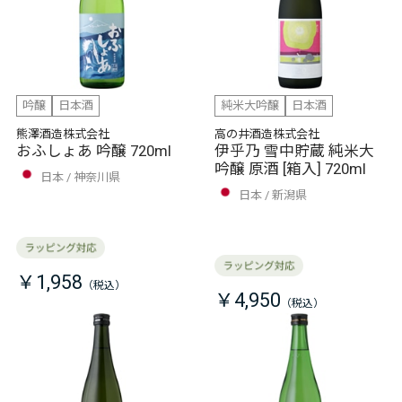
吟醸
日本酒
純米大吟醸
日本酒
熊澤酒造株式会社
高の井酒造株式会社
おふしょあ 吟醸 720ml
伊乎乃 雪中貯蔵 純米大
吟醸 原酒 [箱入] 720ml
日本
神奈川県
日本
新潟県
￥1,958
￥4,950