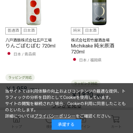
普通酒
日本酒
純米
日本酒
八戸酒類株式会社五戸工場
株式会社若竹屋酒造場
りんごぽむぽむ 720ml
Michikake 純米原酒
720ml
日本
青森県
日本
福岡県
￥1,958
当サイトでは利用体験の向上およびコンテンツの最適な提供、ト
￥1,870
ラフィックの分析を目的としてCookieを使用しています。
サイトの閲覧を継続された場合、Cookieの利用に同意したことも
つづきを見る
のといたします。
詳細については
プライバシーポリシー
をご確認ください。
（1〜12件）
承諾する
46
トップ
検索
ログイン
カート
件