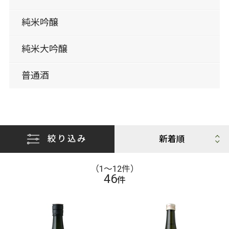
純米吟醸
純米大吟醸
普通酒
絞り込み
（1〜12件）
46
件