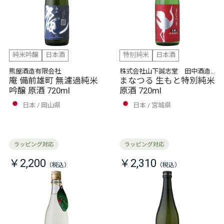
純米吟醸
日本酒
特別純米
日本酒
熊屋酒造有限会社
株式会社山下誠志堂 田中酒造
庵 備前雄町 無濾過純米
店
まなつる 生もと特別純米
吟醸 原酒 720ml
原酒 720ml
日本
岡山県
日本
宮城県
￥2,200
￥2,310