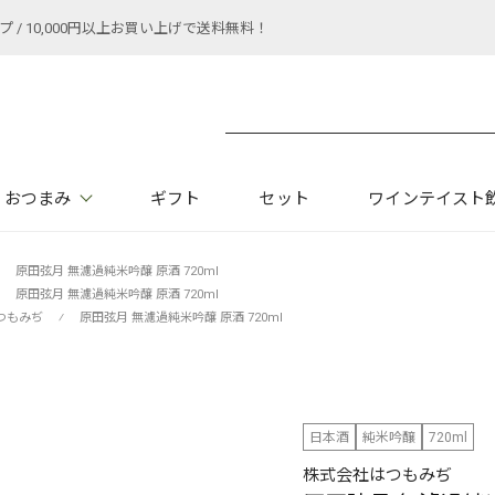
 10,000円以上お買い上げで送料無料！
おつまみ
ギフト
セット
ワインテイスト
原田弦月 無濾過純米吟醸 原酒 720ml
原田弦月 無濾過純米吟醸 原酒 720ml
つもみぢ
⁄
原田弦月 無濾過純米吟醸 原酒 720ml
日本酒
純米吟醸
720ml
株式会社はつもみぢ