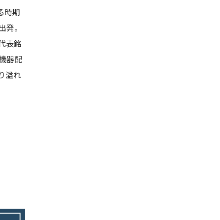
る時期
出発。
代表銘
機器配
り溢れ