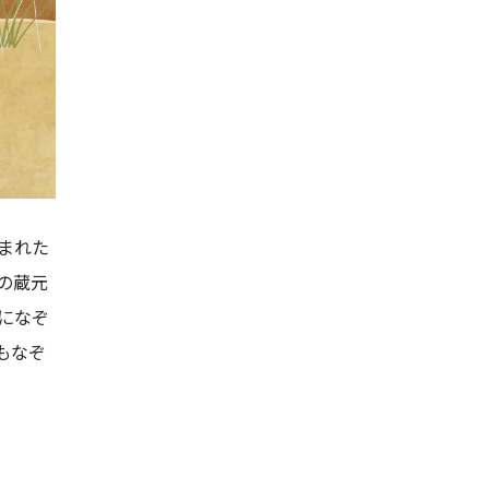
まれた
の蔵元
になぞ
もなぞ