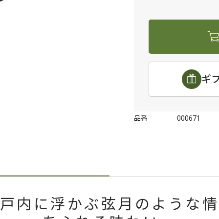
ギ
品番
000671
戸内に浮かぶ弦月のような