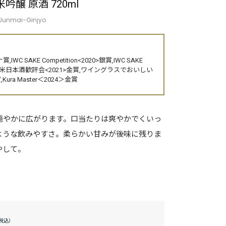
醸 原酒 720ml
Junmai-Ginjyo
賞,IWC SAKE Competition<2020>銀賞,IWC SAKE
>銀賞,全米日本酒歓評会<2021>金賞,ワイングラスでおいしい
ura Master＜2024＞金賞
穏やかに広がります。口当たりは爽やかでくいっ
ような飲みやすさ。柔らかい甘みが後味に残りま
やして。