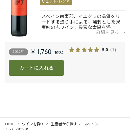
リュット･レゾネ
スペイン南東部、イエクラの品質をリ
ードする造り手による、溌剌とした果
実味の赤ワイン。豊富な太陽を浴…
詳細を見る
5.0
（1）
￥1,760
2022年
カートに入れる
HOME
⁄
ワインを探す
⁄
生産者から探す
⁄
スペイン
⁄
バラオンダ