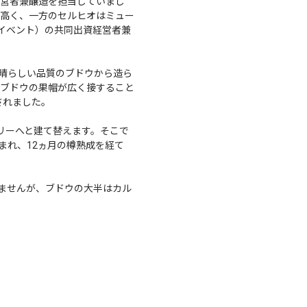
営者兼醸造を担当していまし
高く、一方のセルヒオはミュー
イベント）の共同出資経営者兼
素晴らしい品質のブドウから造ら
ブドウの果帽が広く接すること
されました。
ナリーへと建て替えます。そこで
うまれ、12ヵ月の樽熟成を経て
いませんが、ブドウの大半はカル