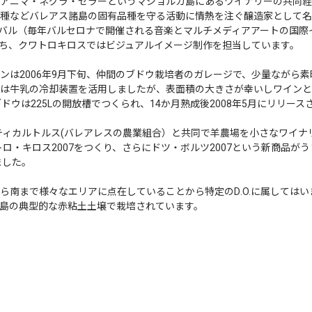
アニマ・ネグラ・セラーというマジョルカ島にあるワイナリーの共同経
種などバレアス諸島の固有品種を守る活動に情熱を注ぐ醸造家として名
バル（毎年バルセロナで開催される音楽とマルチメディアアートの国際
ち、クワトロキロスではビジュアルイメージ制作を担当しています。
ンは2006年9月下旬、仲間のブドウ栽培者のガレージで、少量ながら
は牛乳の冷却装置を活用しましたが、表面積の大きさが幸いしワインと
ドウは225Lの開放槽でつくられ、14か月熟成後2008年5月にリリース
ィティカルトルス(バレアレスの農業組合）と共同で羊農場を小さなワイ
トロ・キロス2007をつくり、さらにドツ・ボルツ2007という新商品が
ました。
ら南まで様々なエリアに点在していることから特定のD.O.に属しては
島の典型的な赤粘土土壌で栽培されています。