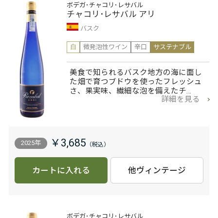
ボデガ･チャコリ･レサバル
チャコリ･レサバル アリ
バスク
白
微発泡性ワイン
辛口
サステナブル
美食で知られるバスク地方の海に面し
た畑で育つブドウを使ったフレッシュ
さ、果実味、繊細な泡を備えたチ…
詳細を見る
￥3,685
2025年
カートに入れる
他ヴィンテージ
ボデガ･チャコリ･レサバル