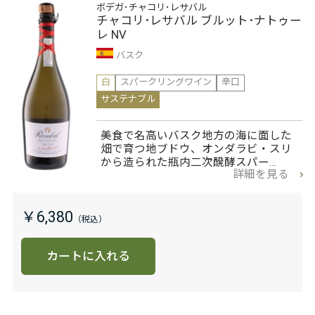
ボデガ･チャコリ･レサバル
チャコリ･レサバル ブルット･ナトゥー
レ NV
バスク
白
スパークリングワイン
辛口
サステナブル
美食で名高いバスク地方の海に面した
畑で育つ地ブドウ、オンダラビ・スリ
から造られた瓶内二次醗酵スパー…
詳細を見る
￥6,380
カートに入れる