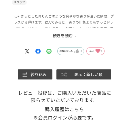
しゃきっとした青りんごのような爽やかな香りが注いだ瞬間、グ
ラスから弾けます。飲んでみると、香りの印象よりもずっとドラ
イでキレがよく、レモン水のようなフレッシュさがあります。ブ
ルーのボトルも涼やかで、暑い夏にキンッキンに冷やしてさっぱ
続きを読む
り飲みたいワインです。
参考になった
0
Like!
0
絞り込み
表示：新しい順
レビュー投稿は、ご購入いただいた商品に
限らせていただいております。
購入履歴はこちら
※会員ログインが必要です。