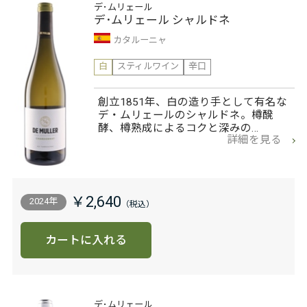
デ･ムリェール
デ･ムリェール シャルドネ
カタルーニャ
白
スティルワイン
辛口
創立1851年、白の造り手として有名な
デ・ムリェールのシャルドネ。樽醗
酵、樽熟成によるコクと深みの…
詳細を見る
￥2,640
2024年
カートに入れる
デ･ムリェール