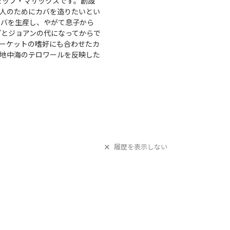
ゼップ・マザックスです。創設
人のためにカバを造りたいとい
カバを生産し、やがて息子から
プとジョアンの代になってからで
ーケットの嗜好にも合わせたカ
地中海のテロワールを反映した
履歴を表示しない