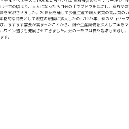
・デル・ペネデスに1920年に設立された家族経営のワイナリーがジョ
は子供の頃より、大人になったら自分の手でブドウを栽培し、家族や友
夢を実現させました。20世紀を通して少量生産で職人気質の高品質の
本格的な商売として現在の規模に拡大したのは1977年、孫のジョゼッ
び、ますます需要が高まったことから、畑や生産設備を拡大して国際マ
ルワイン造りも発展させてきました。畑の一部では自然栽培も実践し、
ます。