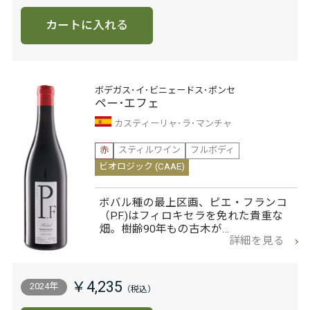
カートに入れる
ボデガス･イ･ビニェードス･ポンセ
ペー･エフェ
カスティーリャ･ラ･マンチャ
赤
スティルワイン
フルボディ
ビオロジック (CAAE)
ボバル種の最上区画、ピエ・フランコ
（P.F.)はフィロキセラを免れた貴重な
畑。樹齢90年もの古木が…
詳細を見る
￥4,235
2024年