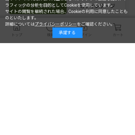
ラフィックの分析を目的としてCookieを使用しています。
カートに入れる
他ヴィンテージ
サイトの閲覧を継続された場合、Cookieの利用に同意したことも
のといたします。
詳細については
プライバシーポリシー
をご確認ください。
承諾する
シャラウリ･ワイン･セラーズ
トップ
検索
ログイン
カート
ルカツィテリ-ムツヴァネ
カヘティ
ｵﾚﾝｼﾞ
スティルワイン
辛口
爽やかな果実や花々のアロマを持ち、
アーモンドやドライフルーツの香ばし
い風味が伴います。フェノリックさは
控えめ。ミディアムボディなバランス
の良いアンバーワインです。
￥4,015
2021年