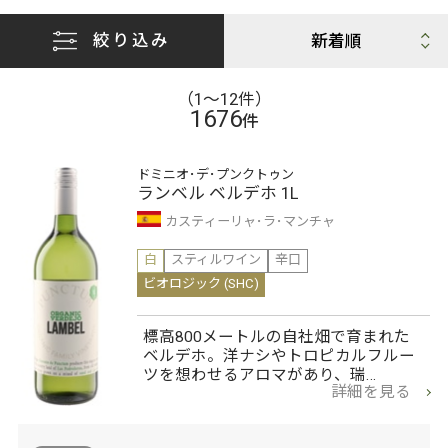
絞り込み
（1〜12件）
1676
件
ドミニオ･デ･プンクトゥン
ランベル ベルデホ 1L
カスティーリャ･ラ･マンチャ
白
スティルワイン
辛口
ビオロジック (SHC)
標高800メートルの自社畑で育まれた
ベルデホ。洋ナシやトロピカルフルー
ツを想わせるアロマがあり、瑞…
詳細を見る