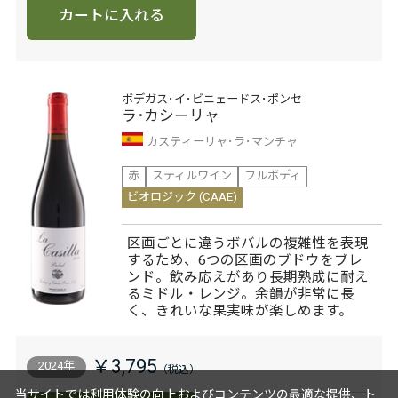
カートに入れる
ボデガス･イ･ビニェードス･ポンセ
ラ･カシーリャ
カスティーリャ･ラ･マンチャ
赤
スティルワイン
フルボディ
ビオロジック (CAAE)
区画ごとに違うボバルの複雑性を表現
するため、6つの区画のブドウをブレ
ンド。飲み応えがあり長期熟成に耐え
るミドル・レンジ。余韻が非常に長
く、きれいな果実味が楽しめます。
￥3,795
2024年
当サイトでは利用体験の向上およびコンテンツの最適な提供、ト