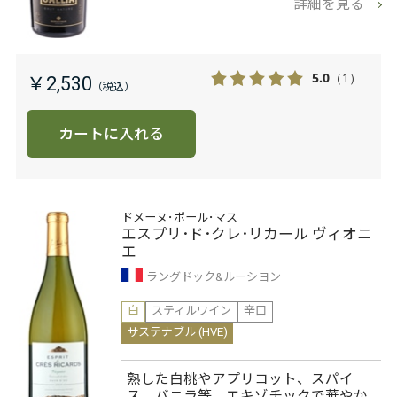
詳細を見る
5.0
（1）
￥2,530
カートに入れる
ドメーヌ･ポール･マス
エスプリ･ド･クレ･リカール ヴィオニ
エ
ラングドック&ルーシヨン
白
スティルワイン
辛口
サステナブル (HVE)
熟した白桃やアプリコット、スパイ
ス、バニラ等、エキゾチックで華やか