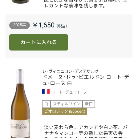
酸と仄かな苦味が余韻を引き締め、エ
レガントな後味を残します。
￥1,650
2025年
カートに入れる
レ･ヴィニュロン･デステザルグ
ドメーヌ･ドゥ･ピエルドン コート･デ
ュ･ローヌ 白
コート･デュ･ローヌ
白
スティルワイン
辛口
ビオロジック (Ecocert)
淡い麦わら色。アカシアや白い花、バ
ナナやマンゴー等の熟した果実の香