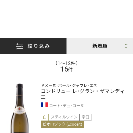
絞り込み
（1〜12件）
16
件
ドメーヌ･ポール･ジャブレ･エネ
コンドリュー レ･グラン・ザマンディ
エ
コート･デュ･ローヌ
白
スティルワイン
辛口
ビオロジック (Ecocert)