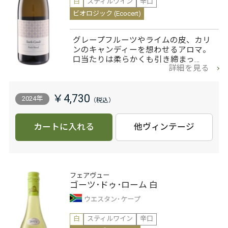
白
スティルワイン
辛口
ビオロジック (Ecocert)
グレープフルーツやライムの皮、カリ
ンのキャンディーを想わせるアロマ。
口当たりは柔らかくも引き締まっ…
詳細を見る
￥4,730
2024年
カートに入れる
他ヴィンテージ
フェアヴュー
ゴーツ･ドゥ･ローム 白
ウエスタン･ケープ
白
スティルワイン
辛口