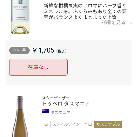
新鮮な柑橘果実のアロマにハーブ香と
ミネラル感。ふくらみもあり全ての要
素がバランスよくまとまった上質…
詳細を見る
￥1,705
2021年
在庫なし
スターゲイザー
トゥペロ タスマニア
タスマニア
白
スティルワイン
辛口
サステナブル