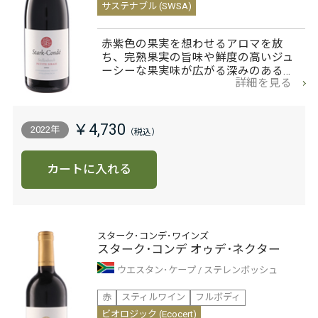
サステナブル (SWSA)
赤紫色の果実を想わせるアロマを放
ち、完熟果実の旨味や鮮度の高いジュ
ーシーな果実味が広がる深みのある…
詳細を見る
￥4,730
2022年
カートに入れる
スターク･コンデ･ワインズ
スターク･コンデ オゥデ･ネクター
ウエスタン･ケープ
ステレンボッシュ
赤
スティルワイン
フルボディ
ビオロジック (Ecocert)