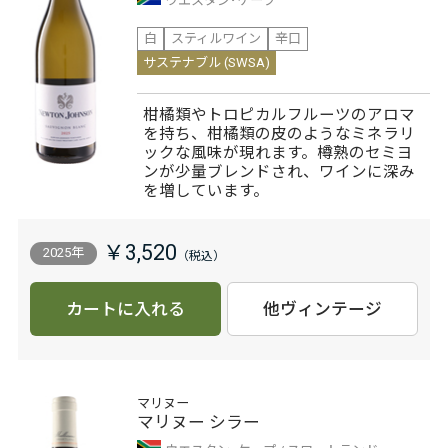
ウエスタン･ケープ
白
スティルワイン
辛口
サステナブル (SWSA)
柑橘類やトロピカルフルーツのアロマ
を持ち、柑橘類の皮のようなミネラリ
ックな風味が現れます。樽熟のセミヨ
ンが少量ブレンドされ、ワインに深み
を増しています。
￥3,520
2025年
カートに入れる
他ヴィンテージ
マリヌー
マリヌー シラー