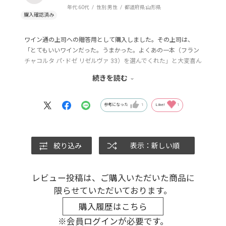
年代:
60代
性別:
男性
都道府県:
山形県
ワイン通の上司への贈答用として購入しました。その上司は、
「とてもいいワインだった。うまかった。よくあの一本（フラン
チャコルタ パ･ドゼ リゼルヴァ 33）を選んでくれた」と大変喜ん
でいました。良質なワインをご提供いただき、ありがとうござい
続きを読む
ました。
上司から、どこで入手したのか質問を受けたので、モトックスと
UNCORKを紹介しました。
参考になった
1
Like!
1
絞り込み
表示：新しい順
レビュー投稿は、ご購入いただいた商品に
限らせていただいております。
購入履歴はこちら
※会員ログインが必要です。