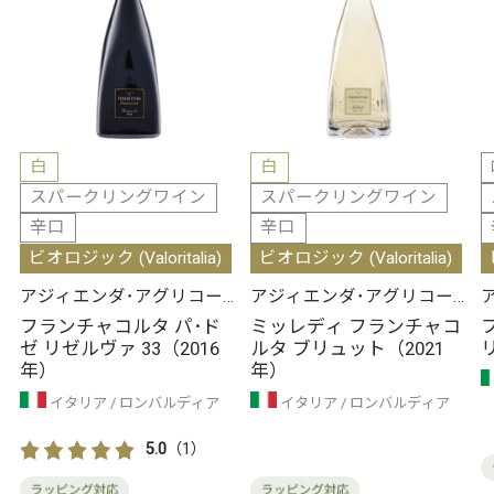
白
白
スパークリングワイン
スパークリングワイン
辛口
辛口
ビオロジック (Valoritalia)
ビオロジック (Valoritalia)
アジィエンダ･アグリコー
アジィエンダ･アグリコー
ラ･フェルゲッティーナ
ラ･フェルゲッティーナ
フランチャコルタ パ･ド
ミッレディ フランチャコ
ゼ リゼルヴァ 33（2016
ルタ ブリュット（2021
年）
年）
イタリア
ロンバルディア
イタリア
ロンバルディア
5.0
（1）