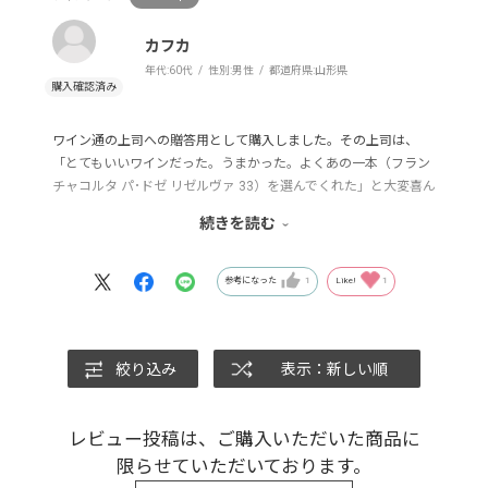
カフカ
年代:
60代
性別:
男性
都道府県:
山形県
ワイン通の上司への贈答用として購入しました。その上司は、
「とてもいいワインだった。うまかった。よくあの一本（フラン
チャコルタ パ･ドゼ リゼルヴァ 33）を選んでくれた」と大変喜ん
でいました。良質なワインをご提供いただき、ありがとうござい
続きを読む
ました。
上司から、どこで入手したのか質問を受けたので、モトックスと
UNCORKを紹介しました。
参考になった
1
Like!
1
絞り込み
表示：新しい順
レビュー投稿は、ご購入いただいた商品に
限らせていただいております。