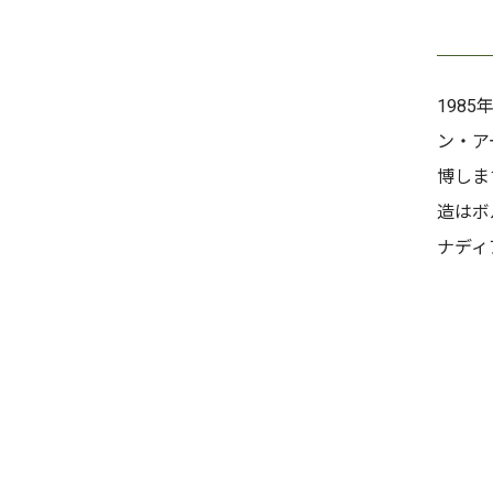
198
ン・ア
博しま
造はボ
ナディ