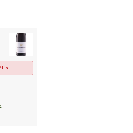
ません
歴