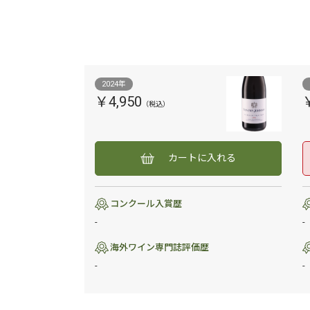
2024年
￥4,950
カートに入れる
コンクール入賞歴
-
-
海外ワイン専門誌評価歴
-
-