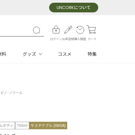
UNCORK
について
ログイン
会員登録
購入履歴
カート
飲料
グッズ
コスメ
特集
 ピノ･ノワール
ムボディ
750ml
サステナブル (SWSA)