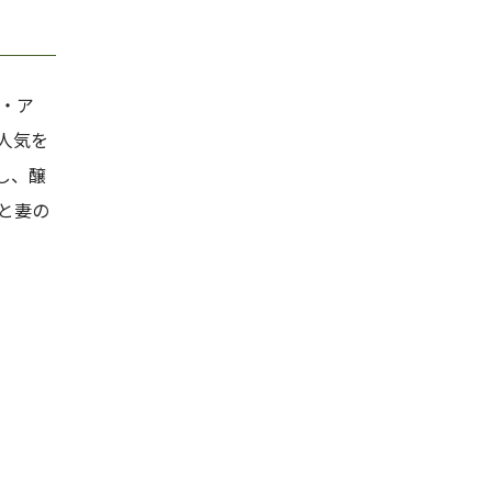
ル・ア
人気を
し、醸
と妻の