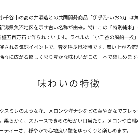
小千谷市の高の井酒造との共同開発商品「伊乎乃-いおの」は
新潟県魚沼地区を示す古い名称が由来。特にこの「特別純米」
P認証五百万石で作られています。ラベルの「小千谷の風船一揆
催される気球イベントで、春を呼ぶ風物詩です。舞い上がる気
徐々に広がる優しく彩り豊かな味わいがこの一本で楽しめます
味わいの特徴
やスミレのような花、メロンや洋ナシなどの華やかなでフレッ
。柔らかく、スムースできめの細かい口当たり。メロンや白桃
ーティーさ、穏やかで心地良い酸をゆっくりと楽しめます。