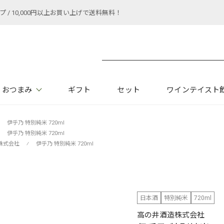
 10,000円以上お買い上げで送料無料！
おつまみ
ギフト
セット
ワインテイスト
伊乎乃 特別純米 720ml
伊乎乃 特別純米 720ml
株式会社
⁄
伊乎乃 特別純米 720ml
日本酒
特別純米
720ml
高の井酒造株式会社