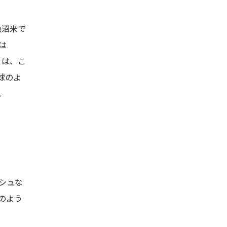
魚沼米で
は
」は、こ
球のよ
。
シュな
のよう