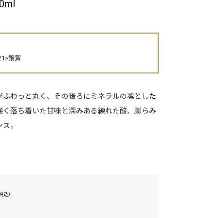
0ml
2021>銅賞
がふわっと丸く、その後ろにミネラルの凛とした
強く落ち着いた甘味と深みある練れた酸、膨らみ
ンス。