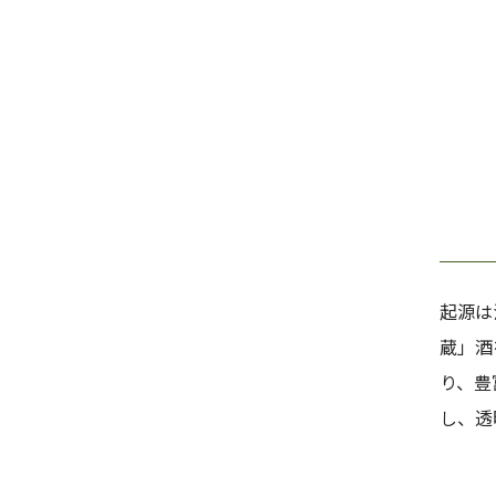
起源は
蔵」酒
り、豊
し、透