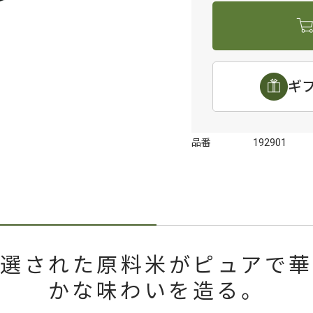
ギ
品番
192901
厳選された原料米がピュアで華
かな味わいを造る。