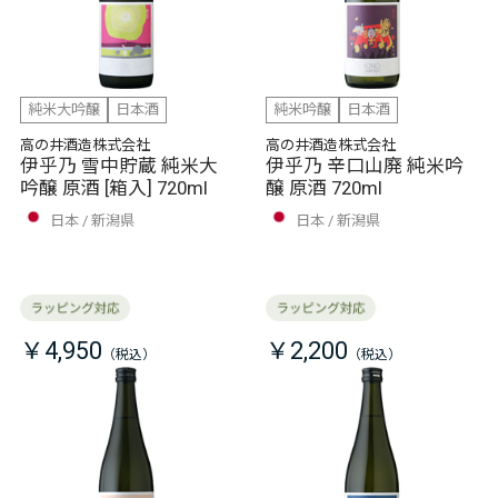
純米大吟醸
日本酒
純米吟醸
日本酒
高の井酒造株式会社
高の井酒造株式会社
伊乎乃 雪中貯蔵 純米大
伊乎乃 辛口山廃 純米吟
吟醸 原酒 [箱入] 720ml
醸 原酒 720ml
日本
新潟県
日本
新潟県
￥4,950
￥2,200