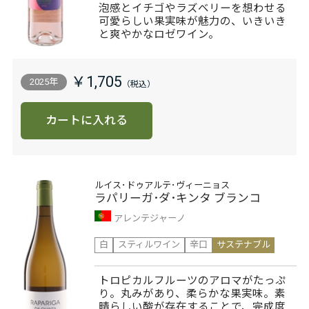
泡感とイチゴやラズベリーを想わせる
可愛らしい果実味が魅力の、いきいき
と爽やかなロゼワイン。
￥1,705
2025年
カートに入れる
ルイス･ドゥアルテ･ヴィーニョス
ラパリーガ･ダ･キンタ ブランコ
アレンテジャーノ
白
スティルワイン
辛口
サステナブル
トロピカルフルーツのアロマがたっぷ
り。丸みがあり、柔らかな果実味。素
晴らしい酸が存在することで、完成度