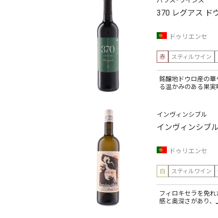
パラス･ワインズ
370 レグアス 
ドゥリエンセ
赤
スティルワイン
銘醸地ドウロ産の華
る温かみのある果実
インヴィンシブル
インヴィンシブル
ドゥリエンセ
白
スティルワイン
フィロキセラを免れ
感と奥深さがあり、