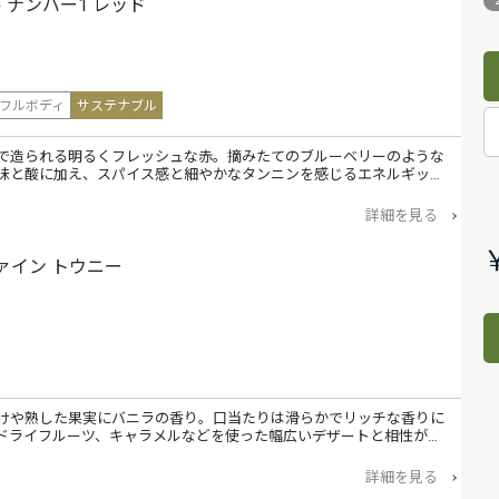
 ナンバー1 レッド
フルボディ
サステナブル
で造られる明るくフレッシュな赤。摘みたてのブルーベリーのような
味と酸に加え、スパイス感と細やかなタンニンを感じるエネルギッ…
詳細を見る
ァイン トウニー
けや熟した果実にバニラの香り。口当たりは滑らかでリッチな香りに
ドライフルーツ、キャラメルなどを使った幅広いデザートと相性が…
詳細を見る