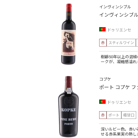
インヴィンシブル
インヴィンシブル
ドゥリエンセ
赤
スティルワイン
樹齢50年以上の混
ークが、凝縮感溢れ
コプケ
ポート コプケ フ
ドゥリエンセ
赤
ポート
極甘口
深いルビー色。赤い
せる赤系果実の熟し