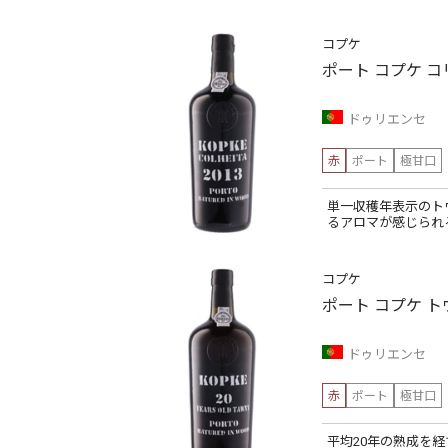
コプケ
ポート コプケ 
ドゥリエンセ
赤
ポート
極甘口
単一収穫年表示のト
るアロマが感じられ
コプケ
ポート コプケ ト
ドゥリエンセ
赤
ポート
極甘口
平均20年の熟成を