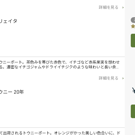
詳細を見る
コリェイタ
ウニーポート。茶色みを帯びた赤色で、イチゴなど赤系果実を想わせ
る。濃密なイチゴジャムやドライイチジクのような味わいと長い余…
詳細を見る
ウニー 20年
経て出荷されるトウニーポート。オレンジがかった美しい色合いに、ド