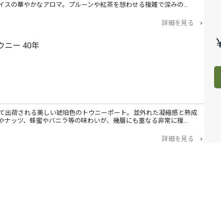
イスの華やかなアロマ。プルーンや紅茶を想わせる複雑で深みの…
詳細を見る
ウニー 40年
経て出荷される美しい琥珀色のトウニーポート。並外れた凝縮感と熟成
やナッツ、蜂蜜やバニラ等の味わいが、幾層にも重なる非常に複…
詳細を見る