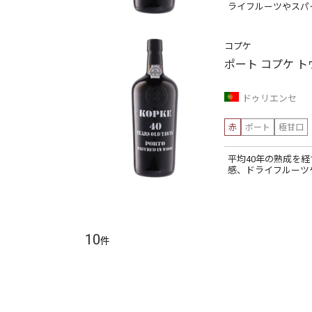
ライフルーツやスパ
コプケ
ポート コプケ ト
ドゥリエンセ
赤
ポート
極甘口
平均40年の熟成を
感、ドライフルーツ
10
件