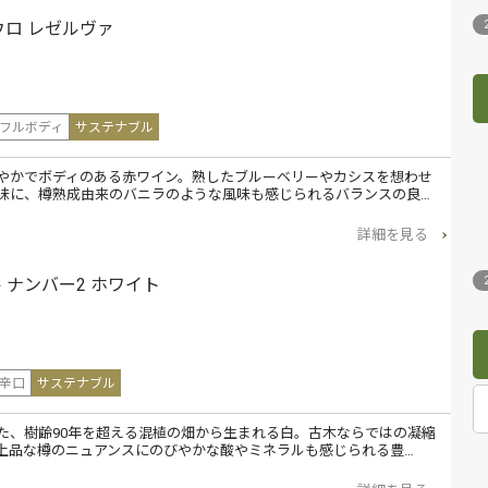
ドウロ レゼルヴァ
フルボディ
サステナブル
やかでボディのある赤ワイン。熟したブルーベリーやカシスを想わせ
味に、樽熟成由来のバニラのような風味も感じられるバランスの良…
詳細を見る
 ナンバー2 ホワイト
辛口
サステナブル
た、樹齢90年を超える混植の畑から生まれる白。古木ならではの凝縮
上品な樽のニュアンスにのびやかな酸やミネラルも感じられる豊…