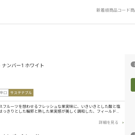
新着順
商品コード
商
 ナンバー1 ホワイト
辛口
サステナブル
スフルーツを想わせるフレッシュな果実味に、いきいきとした酸と塩
はっきりとした輪郭と熟した果実感が美しく調和した、フィールド…
詳細を見る