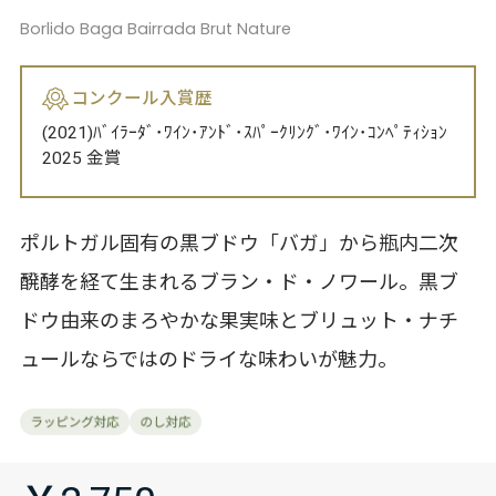
Borlido Baga Bairrada Brut Nature
コンクール入賞歴
(2021)ﾊﾞｲﾗｰﾀﾞ･ﾜｲﾝ･ｱﾝﾄﾞ･ｽﾊﾟｰｸﾘﾝｸﾞ･ﾜｲﾝ･ｺﾝﾍﾟﾃｨｼｮﾝ
2025 金賞
ポルトガル固有の黒ブドウ「バガ」から瓶内二次
醗酵を経て生まれるブラン・ド・ノワール。黒ブ
ドウ由来のまろやかな果実味とブリュット・ナチ
ュールならではのドライな味わいが魅力。