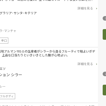
詳細を見る
グラリア･サンタ･キテリア
ラ･マンチャ
辛口
高地アルマンサD.O.の生産者がシラーから造るフルーティで程よいボデ
。上品な口当たりといきいきとした酸が心地よい。
詳細を見る
エソ
ション シラー
レー
フルボディ