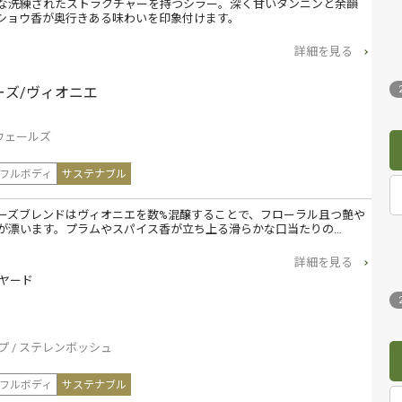
な洗練されたストラクチャーを持つシラー。深く甘いタンニンと余韻
ショウ香が奥行きある味わいを印象付けます。
詳細を見る
ーズ/ヴィオニエ
ウェールズ
フルボディ
サステナブル
ーズブレンドはヴィオニエを数%混醸することで、フローラル且つ艶や
が漂います。プラムやスパイス香が立ち上る滑らかな口当たりの…
詳細を見る
ヤード
プ
ステレンボッシュ
フルボディ
サステナブル