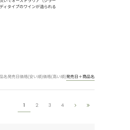
次いでオーストラリア（シラー
ディタイプのワインが造られる
品名
発売日
価格(安い順)
価格(高い順)
発売日＋商品名
1
2
3
4