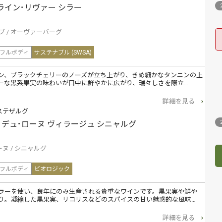
クライン･リヴァー シラー
プ
オーヴァーバーグ
フルボディ
サステナブル (SWSA)
ン、ブラックチェリーのノーズが立ち上がり、きめ細かなタンニンの上
ーな黒系果実の味わいが口中に鮮やかに広がり、瑞々しさを際立…
詳細を見る
ステザルグ
コート･デュ･ローヌ ヴィラージュ シニャルグ
ーヌ
シニャルグ
フルボディ
ビオロジック
ラーを使い、良年にのみ生産される貴重なワインです。黒果実や鮮や
り。凝縮した黒果実、リコリスなどのスパイスの甘い魅惑的な風味…
詳細を見る