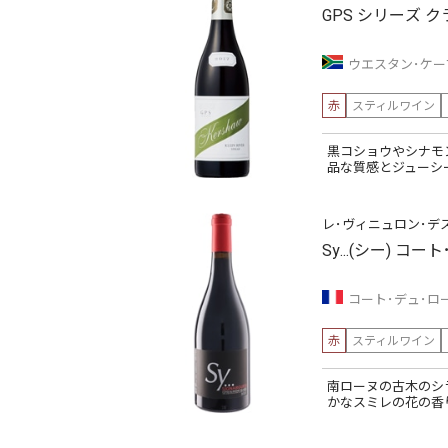
GPS シリーズ 
ウエスタン･ケー
赤
スティルワイン
黒コショウやシナモ
品な質感とジューシ
レ･ヴィニュロン･デ
Sy...(シー) 
コート･デュ･ロ
赤
スティルワイン
南ローヌの古木のシ
かなスミレの花の香