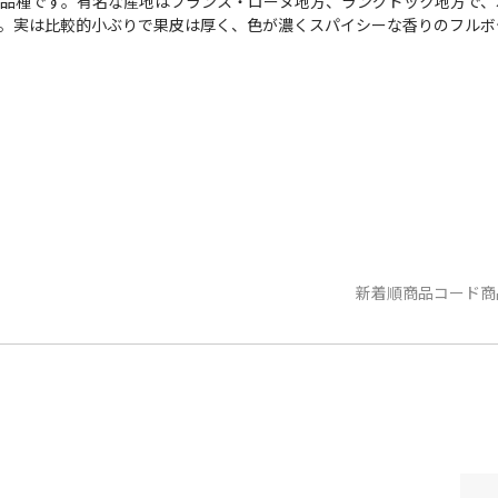
品種です。有名な産地はフランス・ローヌ地方、ラングドック地方で、
。実は比較的小ぶりで果皮は厚く、色が濃くスパイシーな香りのフルボ
新着順
商品コード
商