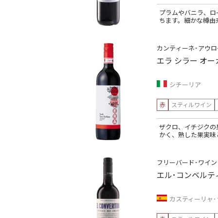
プラムやバニラ、ロ
ちます。細かな樽由
カンティーネ･アウロ
エラ シラー オ
シチーリア
赤
スティルワイン
ザクロ、イチジクの
かく、熟した果実味
フリーバード･ワイン
エル･コンベルテ
カスティーリャ･