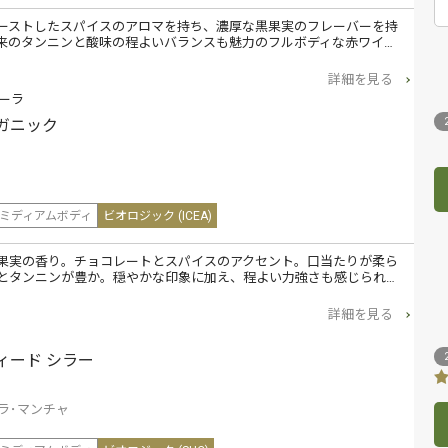
ーストしたスパイスのアロマを持ち、濃厚な黒果実のフレーバーを持
来のタンニンと酸味の程よいバランスも魅力のフルボディな赤ワイ…
詳細を見る
ーラ
ーガニック
ミディアムボディ
ビオロジック (ICEA)
果実の香り。チョコレートとスパイスのアクセント。口当たりが柔ら
とタンニンが豊か。穏やかな印象に加え、程よい力強さも感じられ…
詳細を見る
ィード シラー
ラ･マンチャ