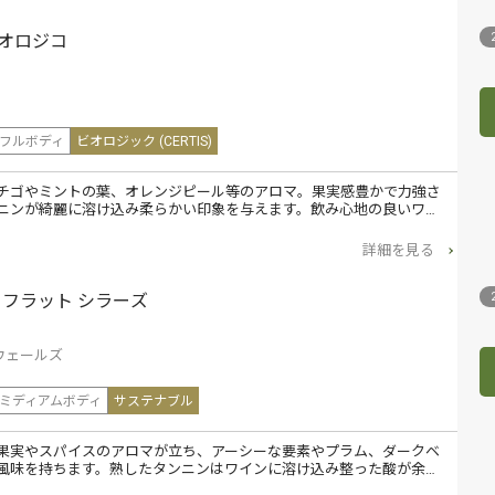
ビオロジコ
ノ
フルボディ
ビオロジック (CERTIS)
チゴやミントの葉、オレンジピール等のアロマ。果実感豊かで力強さ
ニンが綺麗に溶け込み柔らかい印象を与えます。飲み心地の良いワ…
詳細を見る
･フラット シラーズ
ウェールズ
ミディアムボディ
サステナブル
果実やスパイスのアロマが立ち、アーシーな要素やプラム、ダークベ
風味を持ちます。熟したタンニンはワインに溶け込み整った酸が余…