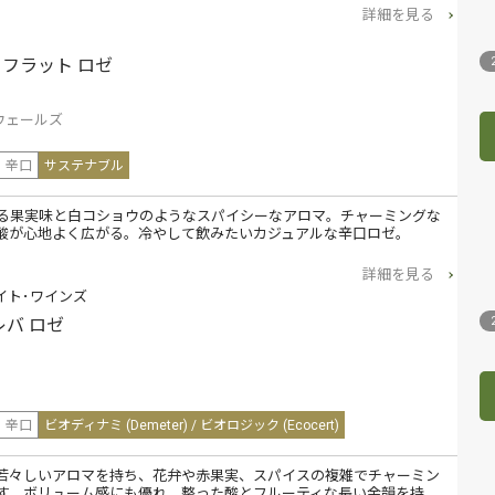
詳細を見る
･フラット ロゼ
ウェールズ
辛口
サステナブル
る果実味と白コショウのようなスパイシーなアロマ。チャーミングな
酸が心地よく広がる。冷やして飲みたいカジュアルな辛口ロゼ。
詳細を見る
イト･ワインズ
レバ ロゼ
辛口
ビオディナミ (Demeter) / ビオロジック (Ecocert)
若々しいアロマを持ち、花弁や赤果実、スパイスの複雑でチャーミン
す。ボリューム感にも優れ、整った酸とフルーティな長い余韻を持…