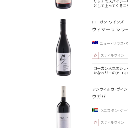
リッチでスパイシー
として上ってくるコ
ローガン･ワインズ
ウィマーラ シラ
ニュー･サウス･
赤
スティルワイン
ローガン人気のシラ
かなベリーのアロマ
アンウィルカ･ヴィン
ウガバ
ウエスタン･ケー
赤
スティルワイン