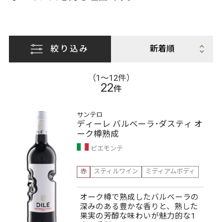
絞り込み
（1〜12件）
22
件
サンテロ
ディーレ バルベーラ･ダスティ オ
ーク樽熟成
ピエモンテ
赤
スティルワイン
ミディアムボディ
オーク樽で熟成したバルベーラの
深みのある豊かな香りと、熟した
果実の芳醇な味わいが魅力的な1