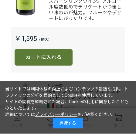
スパークリングワイン。アルコー
ル度数低めでデリケートかつ優し
い味わいが魅力。フルーツやデザ
ートにぴったりです。
￥1,595
カートに入れる
サンテロ
当サイトでは利用体験の向上およびコンテンツの最適な提供、ト
958 サンテロ アズーリ エクスト
ラフィックの分析を目的としてCookieを使用しています。
ラ･ドライ ミレジマート
サイトの閲覧を継続された場合、Cookieの利用に同意したことも
ピエモンテ
のといたします。
詳細については
プライバシーポリシー
をご確認ください。
白
スパークリングワイン
やや辛口
承諾する
トップ
検索
ログイン
カート