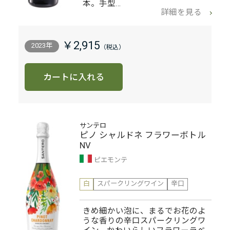
本。手型…
詳細を見る
￥2,915
2023年
カートに入れる
サンテロ
ピノ シャルドネ フラワーボトル
NV
ピエモンテ
白
スパークリングワイン
辛口
きめ細かい泡に、まるでお花のよ
うな香りの辛口スパークリングワ