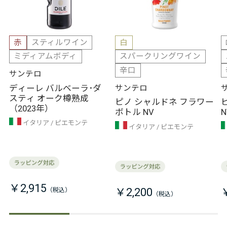
赤
スティルワイン
白
ミディアムボディ
スパークリングワイン
辛口
サンテロ
ディーレ バルベーラ･ダ
サンテロ
スティ オーク樽熟成
ピノ シャルドネ フラワー
（2023年）
ボトル NV
N
イタリア
ピエモンテ
イタリア
ピエモンテ
￥2,915
￥2,200