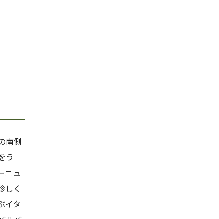
の南側
をう
ーニュ
珍しく
ぶイタ