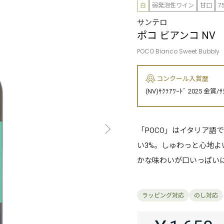
白
弱発泡性ワイン
甘口
7
サンテロ
ポコ ビアンコ NV
POCO Bianco Sweet Bubbly
コンクール入賞歴
(NV)ｻｸﾗｱﾜｰﾄﾞ 2025 金賞/ｻ
「POCO」はイタリア語
い3%。しゅわっと心地
かな味わいが口いっぱい