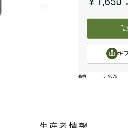
￥1,650
ギ
品番
619676
生産者情報