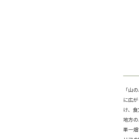
「山の
に広が
け、食
地方の
単一畑