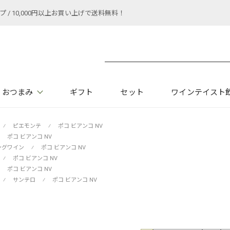
 10,000円以上お買い上げで送料無料！
おつまみ
ギフト
セット
ワインテイスト
⁄
ピエモンテ
⁄
ポコ ビアンコ NV
ポコ ビアンコ NV
ングワイン
⁄
ポコ ビアンコ NV
⁄
ポコ ビアンコ NV
ポコ ビアンコ NV
⁄
サンテロ
⁄
ポコ ビアンコ NV