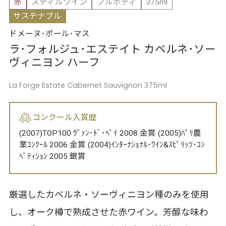
赤
スティルワイン
フルボディ
375ml
サステナブル
ドメーヌ･ポール･マス
ラ･フォルジュ･エステイト カベルネ･ソー
ヴィニヨン ハーフ
La Forge Estate Cabernet Sauvignon 375ml
コンクール入賞歴
(2007)TOP100 ｳﾞｧﾝ･ﾄﾞ･ﾍﾟｲ 2008 金賞 (2005)ﾊﾟﾘ農
業ｺﾝｸｰﾙ 2006 金賞 (2004)ｲﾝﾀｰﾅｼｮﾅﾙ･ﾜｲﾝ&ｽﾋﾟﾘｯﾂ･ｺﾝ
ﾍﾟﾃｨｼｮﾝ 2005 銀賞
厳選したカベルネ・ソーヴィニヨン種のみを使用
し、オーク樽で熟成させた赤ワイン。芳醇な味わ