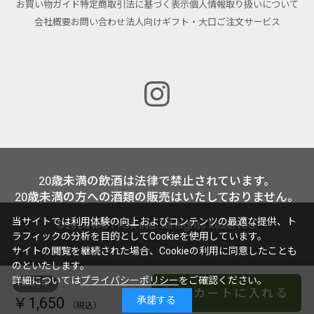
お買い物ガイド
特定商取引法に基づく表示
個人情報取り扱いについて
会社概要
お問い合わせ
法人向けギフト・大口ご注文サービス
20歳未満の飲酒は法律で禁止されています。
20歳未満の方への酒類の販売はいたしておりません。
当サイトでは利用体験の向上およびコンテンツの最適な提供、ト
©2024 MOTTOX INC. All Rights Reserved.
ラフィックの分析を目的としてCookieを使用しています。
サイトの閲覧を継続された場合、Cookieの利用に同意したことも
のといたします。
詳細については
プライバシーポリシー
をご確認ください。
2024年
カートに入れる
￥1,650
承諾する