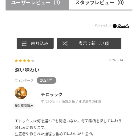
ユーザーレビュー
（1）
スタッフレビュー
（0）
絞り込み
表示：新しい順
2026.3.14
深い味わい
2024年
ヴィンテージ
チロラック
年代:
70代～
性別:
男性
都道府県:
京都府
モトックスは何を選んでも間違いない。毎回銘柄を探して味わう
楽しみがあります。
生産者や作られた過程も含めて味わいだと思う。