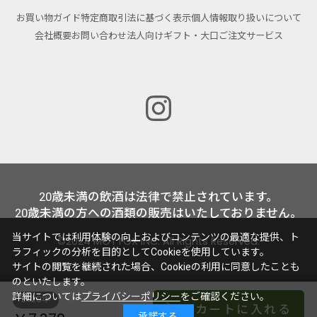
お買い物ガイド
特定商取引法に基づく表示
個人情報取り扱いについて
会社概要
お問い合わせ
法人向けギフト・大口ご注文サービス
20歳未満の飲酒は法律で禁止されています。
20歳未満の方への酒類の販売はいたしておりません。
当サイトでは利用体験の向上およびコンテンツの最適な提供、ト
©2024 MOTTOX INC. All Rights Reserved.
ラフィックの分析を目的としてCookieを使用しています。
サイトの閲覧を継続された場合、Cookieの利用に同意したことも
のといたします。
詳細については
プライバシーポリシー
をご確認ください。
2020年
カートに入れる
承諾する