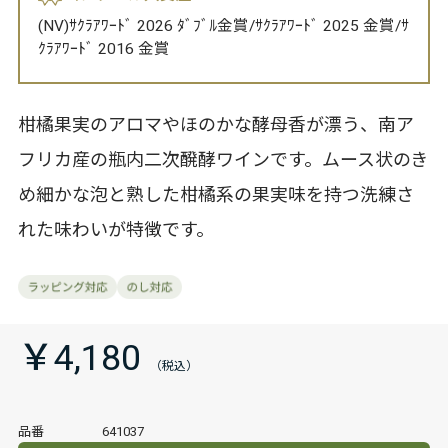
(NV)ｻｸﾗｱﾜｰﾄﾞ 2026 ﾀﾞﾌﾞﾙ金賞/ｻｸﾗｱﾜｰﾄﾞ 2025 金賞/ｻ
ｸﾗｱﾜｰﾄﾞ 2016 金賞
柑橘果実のアロマやほのかな酵母香が漂う、南ア
フリカ産の瓶内二次醗酵ワインです。ムース状のき
め細かな泡と熟した柑橘系の果実味を持つ洗練さ
れた味わいが特徴です。
￥4,180
品番
641037