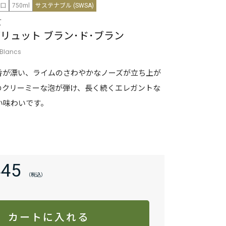
口
750ml
サステナブル (SWSA)
ズ
ブリュット ブラン･ド･ブラン
 Blancs
香が漂い、ライムのさわやかなノーズが立ち上が
のクリーミーな泡が弾け、長く続くエレガントな
い味わいです。
445
カートに入れる