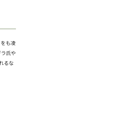
ュをも凌
デラ氏や
れるな