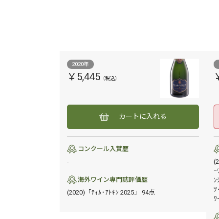
2020年
￥5,445
カートに入れる
コンクール入賞歴
-
(
ｰ
海外ワイン専門誌評価歴
ﾝ
ﾂ
(2020)「ﾃｨﾑ･ｱﾄｷﾝ 2025」 94点
ﾜ