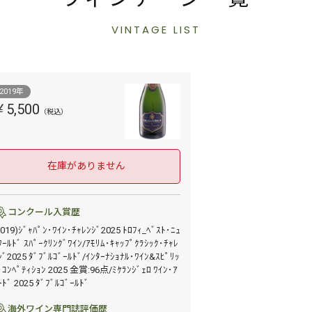
VINTAGE LIST
2019年
￥5,500
在庫がありません
コンクール入賞歴
2019)ｼﾞｬﾊﾟﾝ･ﾜｲﾝ･ﾁｬﾚﾝｼﾞ2025 ﾄﾛﾌｨ_ﾍﾞｽﾄ･ﾆｭ
ﾜｰﾙﾄﾞ ｽﾊﾟｰｸﾘﾝｸﾞﾜｲﾝ/ｱﾓﾘﾑ･ｷｬｯﾌﾟｸﾗｼｯｸ･ﾁｬﾚ
ｼﾞ2025 ﾀﾞﾌﾞﾙｺﾞｰﾙﾄﾞ/ｲﾝﾀｰﾅｼｮﾅﾙ･ﾜｲﾝ&ｽﾋﾟﾘｯ
･ｺﾝﾍﾟﾃｨｼｮﾝ 2025 金賞:96点/ﾐｹﾗﾝｼﾞｪﾛ ﾜｲﾝ･ｱ
ｰﾄﾞ 2025 ﾀﾞﾌﾞﾙｺﾞｰﾙﾄﾞ
海外ワイン専門誌評価歴