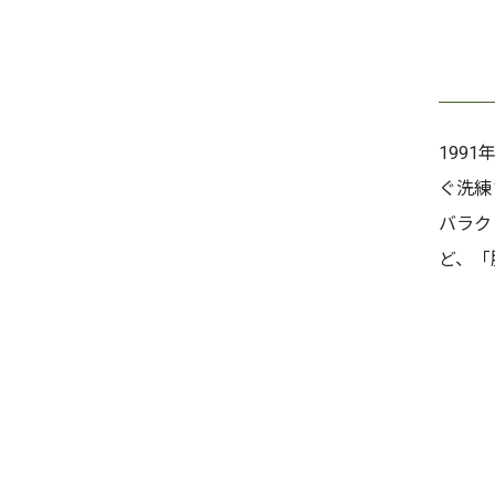
199
ぐ洗練
バラク
ど、「