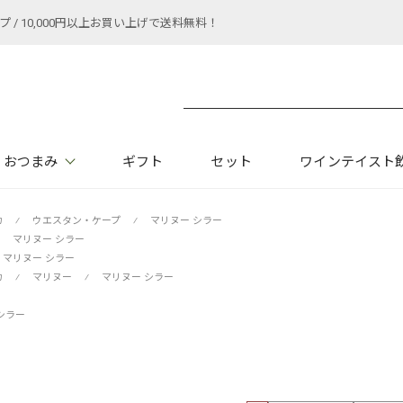
 10,000円以上お買い上げで送料無料！
おつまみ
ギフト
セット
ワインテイスト
カ
⁄
ウエスタン・ケープ
⁄
マリヌー シラー
マリヌー シラー
マリヌー シラー
カ
⁄
マリヌー
⁄
マリヌー シラー
シラー