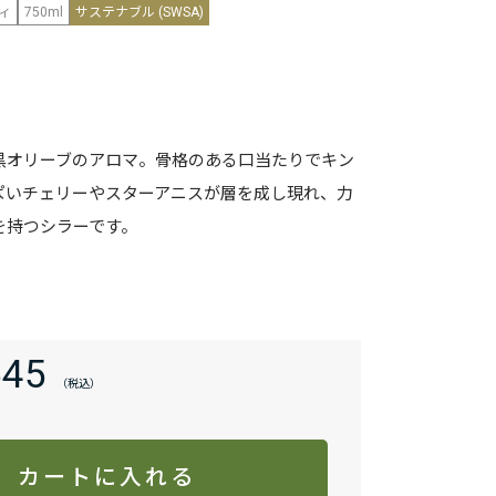
ィ
750ml
サステナブル (SWSA)
黒オリーブのアロマ。骨格のある口当たりでキン
ぱいチェリーやスターアニスが層を成し現れ、力
を持つシラーです。
545
カートに入れる