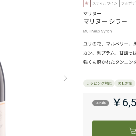
赤
スティルワイン
フルボデ
マリヌー
マリヌー シラー
Mullineux Syrah
ユリの花、マルベリー、
カン、黒プラム、甘酸っ
強くも磨かれたタンニン
￥6,
2023年