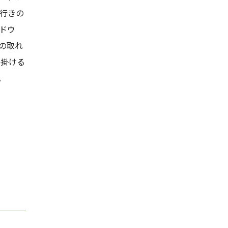
奥行きの
ドウ
の取れ
手掛ける
。