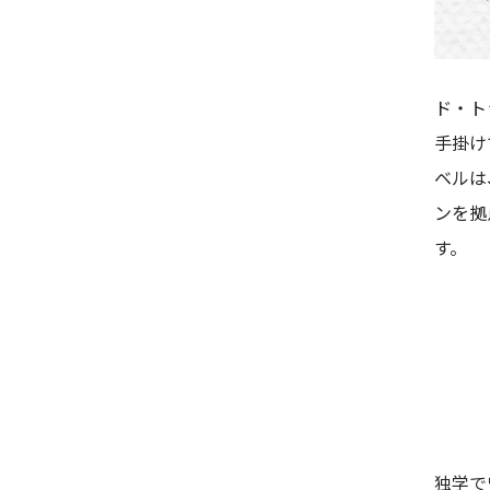
ド・ト
手掛け
ベルは
ンを拠
す。
独学で