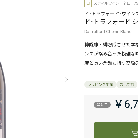
白
スティルワイン
辛口
7
ド･トラフォード･ワイン
ド･トラフォード 
De Trafford Chenin Blanc
樽醗酵・樽熟成させた本
ンスが絡み合った複雑な
度と長い余韻も持つ高級
￥6,
2021年