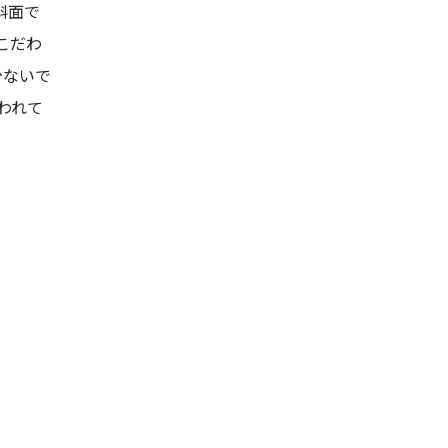
斜面で
こだわ
少ないで
われて