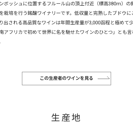
ンボッシュに位置するフルール山の頂上付近（標高380ｍ）の
を栽培を行う銘醸ワイナリーです。低収量と完熟したブドウに
り出される高品質なワインは年間生産量が3,000函程と極めて
南アフリカで初めて世界に名を馳せたワインのひとつ」とも言
。
この生産者のワインを見る
生産地