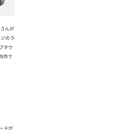
タさんが
ージのラ
プタウ
共作で
ードが