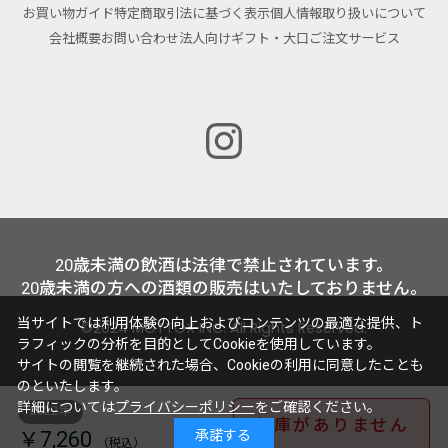
お買い物ガイド
特定商取引法に基づく表示
個人情報取り扱いについて
会社概要
お問い合わせ
法人向けギフト・大口ご注文サービス
20歳未満の飲酒は法律で禁止されています。
20歳未満の方への酒類の販売はいたしておりません。
当サイトでは利用体験の向上およびコンテンツの最適な提供、ト
©2024 MOTTOX INC. All Rights Reserved.
ラフィックの分析を目的としてCookieを使用しています。
サイトの閲覧を継続された場合、Cookieの利用に同意したことも
のといたします。
詳細については
プライバシーポリシー
をご確認ください。
2022年
在庫がありません
￥7,260
承諾する