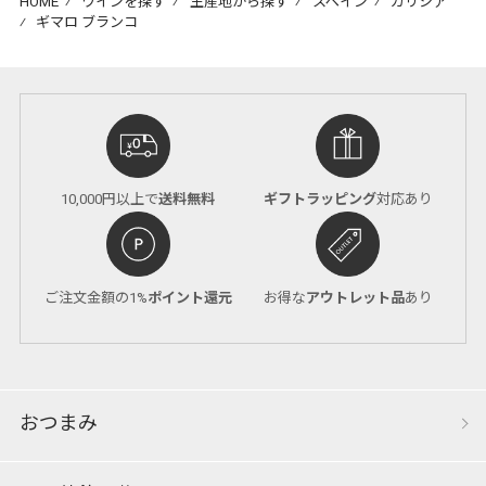
HOME
⁄
ワインを探す
⁄
生産地から探す
⁄
スペイン
⁄
ガリシア
⁄
ギマロ ブランコ
10,000円以上で
送料無料
ギフトラッピング
対応あり
ご注文金額の1%
ポイント還元
お得な
アウトレット品
あり
おつまみ