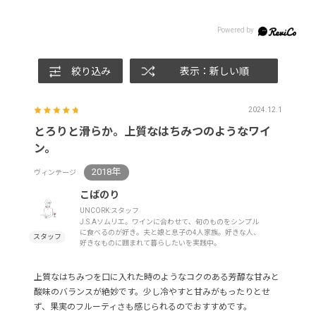
絞り込み
表示：新しい順
2024.12.1
とろりと滑らか。上質なはちみつのようなワイ
ン。
2018年
ヴィンテージ
こばのり
UNCORK:スタッフ
J.S.Aソムリエ。ワインに合わせて、旬のものをシンプル
に食べるのが好き。夫と娘と息子の4人家族。好きな人、
好きなものに囲まれて暮らしたいを実践中。
上質なはちみつを口に入れた時のようなコクのある芳醇な甘みと
酸味のバランスが絶妙です。少し冷やすと甘みがもったりとせ
ず、果実のフルーティさも感じられるのでおすすめです。