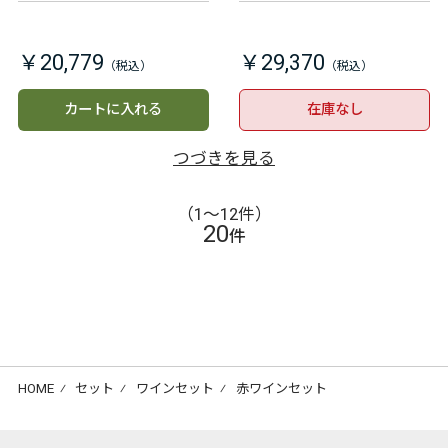
めフルボディ赤ワイン5本をソ
飲み比べ2本セット。今ならプ
ムリエが厳選。
ロ愛用ワインセーバー「アン
チオックス」1個おまけ付き。
￥20,779
￥29,370
カートに入れる
在庫なし
つづきを見る
（1〜12件）
20
件
HOME
⁄
セット
⁄
ワインセット
⁄
赤ワインセット