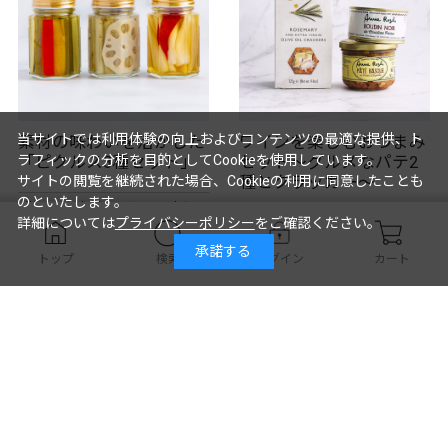
当サイトでは利用体験の向上およびコンテンツの最適な提供、ト
素材の味わいを活かした
ワインを楽しむおつまみ
ラフィックの分析を目的としてCookieを使用しています。
「ピクルス3種セット」
セット～グルメなパテ2
種とクラッカー～
サイトの閲覧を継続された場合、Cookieの利用に同意したことも
のといたします。
厳選した素材そのものの味を
詳細については
プライバシーポリシー
をご確認ください。
活かした優しい味わいのピク
無添加にこだわり伝統のレシ
ルス3種セット。
ピでつくったシャルキュトリ
承諾する
トップ
検索
ログイン
カート
ー2種と小麦の風味豊かなクラ
ッカーのセット
￥2,365
￥3,596
カートに入れる