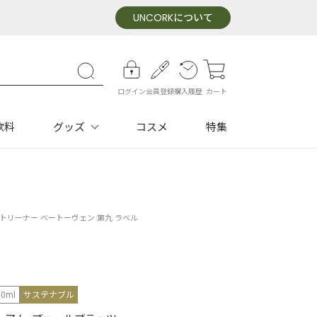
UNCORK
について
ログイン
会員登録
購入履歴
カート
飲料
グッズ
コスメ
特集
トリーナー ベートーヴェン 第九 ラベル
50ml
サステナブル