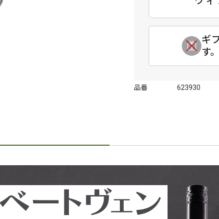
ヴィ
ギ
す
品番
623930