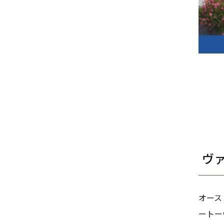
ヴ
オース
ートー