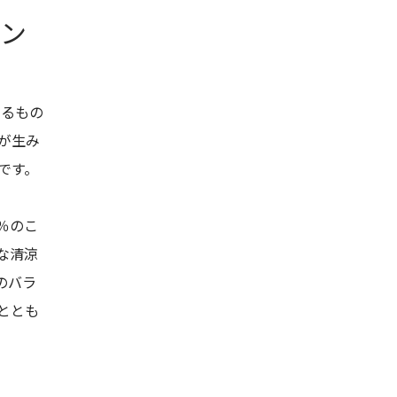
イン
けるもの
が生み
です。
％のこ
な清涼
のバラ
ととも