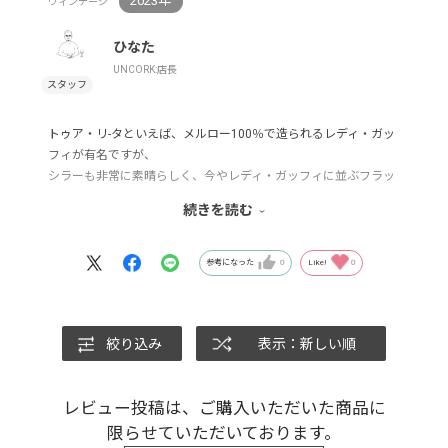
2023年
ヴィンテージ
ひなた
UNCORK:店長
トゥア・リ-タといえば、メルロー100％で造られるレディ・ガッ
フィが有名ですが、
シラーも非常に素晴らしく、今やレディ・ガッフィに並ぶフラッ
グシップと呼ばれるようになっています。
続きを読む
ケイルはシラー100％で、テラコッタと呼ばれる伝統的な素焼き
陶器で熟成されたワイン。
参考になった
0
Like!
0
口に含むと完熟したブドウの芳醇な香りとまろやかな甘みが広が
っていきます。
驚くべきはその広がり方。タンニンの引っ掛かりは全く感じられ
絞り込み
表示：新しい順
ず、滑らかに口のなかをすべるようにするすると広がっていきま
す。
レビュー投稿は、ご購入いただいた商品に
2023年は暑い年でブドウがしっかり完熟できた素晴らしいヴィン
テージですが、
限らせていただいております。