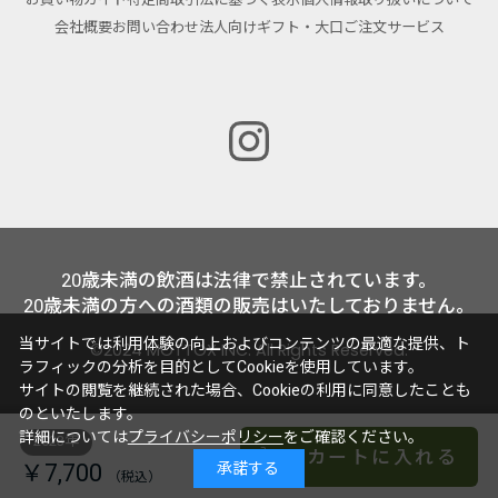
お買い物ガイド
特定商取引法に基づく表示
個人情報取り扱いについて
会社概要
お問い合わせ
法人向けギフト・大口ご注文サービス
20歳未満の飲酒は法律で禁止されています。
20歳未満の方への酒類の販売はいたしておりません。
当サイトでは利用体験の向上およびコンテンツの最適な提供、ト
©2024 MOTTOX INC. All Rights Reserved.
ラフィックの分析を目的としてCookieを使用しています。
サイトの閲覧を継続された場合、Cookieの利用に同意したことも
のといたします。
詳細については
プライバシーポリシー
をご確認ください。
2023年
カートに入れる
￥7,700
承諾する