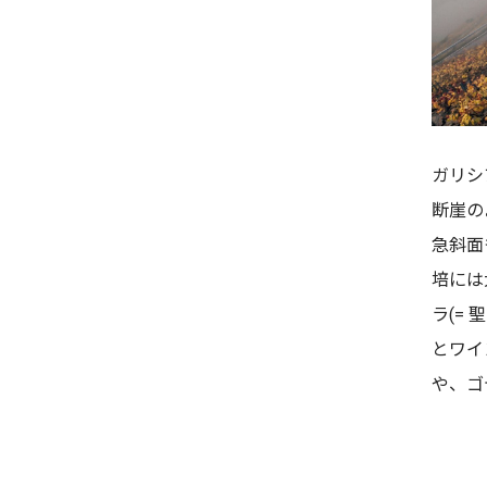
ガリシ
断崖の
急斜面
培には
ラ(=
とワイ
や、ゴ