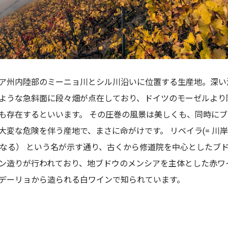
ア州内陸部のミーニョ川とシル川沿いに位置する生産地。深い
ような急斜面に段々畑が点在しており、ドイツのモーゼルより
も存在するといいます。 その圧巻の風景は美しくも、同時に
大変な危険を伴う産地で、まさに命がけです。 リベイラ(= 川岸)
 聖なる） という名が示す通り、古くから修道院を中心としたブ
ン造りが行われており、地ブドウのメンシアを主体とした赤ワ
デーリョから造られる白ワインで知られています。