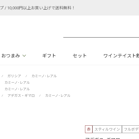
 10,000円以上お買い上げで送料無料！
おつまみ
ギフト
セット
ワインテイスト
⁄
ガリシア
⁄
カミーノ･レアル
カミーノ･レアル
カミーノ･レアル
⁄
アデガス・ギマロ
⁄
カミーノ･レアル
赤
スティルワイン
フルボデ