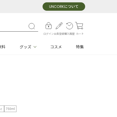
UNCORK
について
ログイン
会員登録
購入履歴
カート
飲料
グッズ
コスメ
特集
ィ
750ml