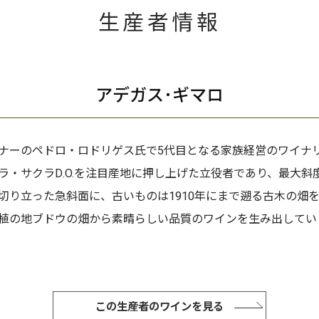
生産者情報
アデガス･ギマロ
ナーのペドロ・ロドリゲス氏で5代目となる家族経営のワイナ
ラ・サクラD.O.を注目産地に押し上げた立役者であり、最大斜度
切り立った急斜面に、古いものは1910年にまで遡る古木の畑
植の地ブドウの畑から素晴らしい品質のワインを生み出してい
この生産者のワインを見る