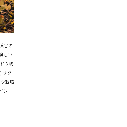
渓谷の
険しい
ブドウ栽
 サク
ドウ栽培
イン