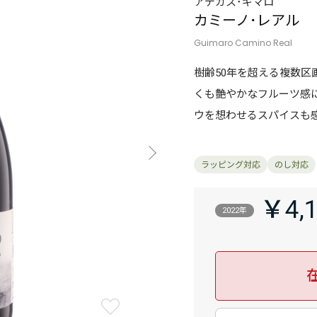
アデガス･ギマロ
カミーノ･レアル
Guimaro Camino Real
樹齢50年を超える複数
くも艶やかなフルーツ感
ウを想わせるスパイスも
￥4,
2022年