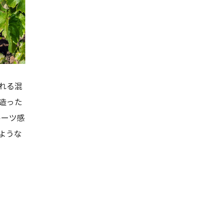
れる混
造った
ルーツ感
ような