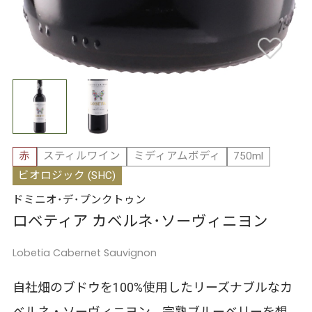
赤
スティルワイン
ミディアムボディ
750ml
ビオロジック (SHC)
ドミニオ･デ･プンクトゥン
ロベティア カベルネ･ソーヴィニヨン
Lobetia Cabernet Sauvignon
自社畑のブドウを100%使用したリーズナブルなカ