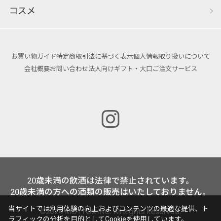
コスメ
お買い物ガイド
特定商取引法に基づく表示
個人情報取り扱いについて
会社概要
お問い合わせ
法人向けギフト・大口ご注文サービス
20歳未満の飲酒は法律で禁止されています。
20歳未満の方への酒類の販売はいたしておりません。
当サイトでは利用体験の向上およびコンテンツの最適な提供、ト
©2024 MOTTOX INC. All Rights Reserved.
ラフィックの分析を目的としてCookieを使用しています。