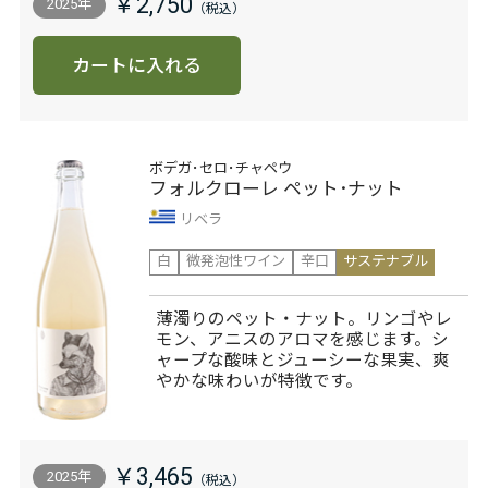
￥2,750
2025年
カートに入れる
ボデガ･セロ･チャペウ
フォルクローレ ペット･ナット
リベラ
白
微発泡性ワイン
辛口
サステナブル
薄濁りのペット・ナット。リンゴやレ
モン、アニスのアロマを感じます。シ
ャープな酸味とジューシーな果実、爽
やかな味わいが特徴です。
￥3,465
2025年