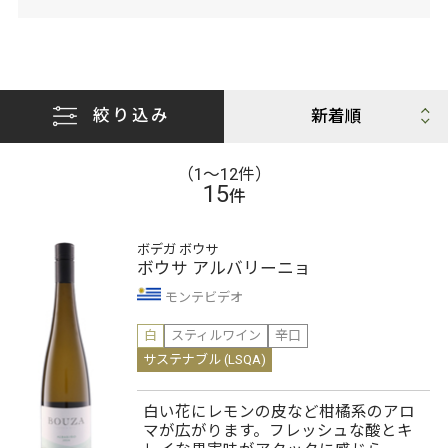
絞り込み
（1〜12件）
15
件
ボデガ ボウサ
ボウサ アルバリーニョ
モンテビデオ
白
スティルワイン
辛口
サステナブル (LSQA)
白い花にレモンの皮など柑橘系のアロ
マが広がります。フレッシュな酸とキ