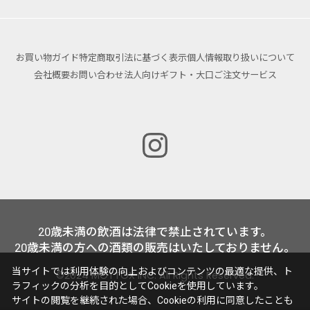
お買い物ガイド
特定商取引法に基づく表示
個人情報取り扱いについて
会社概要
お問い合わせ
法人向けギフト・大口ご注文サービス
20歳未満の飲酒は法律で禁止されています。
20歳未満の方への酒類の販売はいたしておりません。
当サイトでは利用体験の向上およびコンテンツの最適な提供、ト
©2024 MOTTOX INC. All Rights Reserved.
ラフィックの分析を目的としてCookieを使用しています。
サイトの閲覧を継続された場合、Cookieの利用に同意したことも