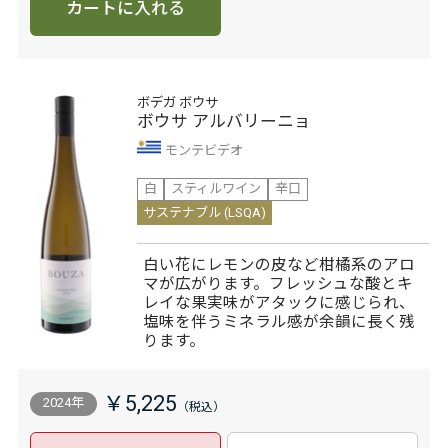
カートに入れる
ボデガ ボウサ
ボウサ アルバリーニョ
モンテビデオ
白
スティルワイン
辛口
サステナブル (LSQA)
白い花にレモンの皮など柑橘系のアロ
マが広がります。フレッシュな酸とキ
レイな果実味がアタックに感じられ、
塩味を伴うミネラル感が余韻に長く残
ります。
￥5,225
2024年