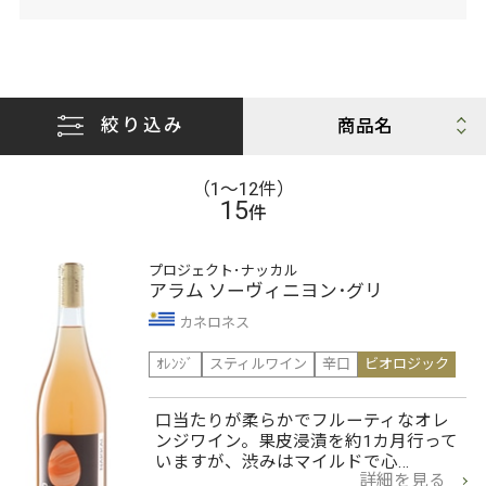
絞り込み
（1〜12件）
15
件
プロジェクト･ナッカル
アラム ソーヴィニヨン･グリ
カネロネス
ｵﾚﾝｼﾞ
スティルワイン
辛口
ビオロジック
口当たりが柔らかでフルーティなオレ
ンジワイン。果皮浸漬を約1カ月行って
いますが、渋みはマイルドで心…
詳細を見る