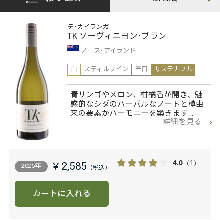
テ･カイランガ
TK ソーヴィニヨン･ブラン
ノース･アイランド
白
スティルワイン
辛口
サステナブル
青リンゴやメロン、柑橘香が開き、魅
惑的なシダのハーバルなノートと樽由
来の要素がハーモニーを築きます…
詳細を見る
4.0
（1）
￥2,585
2025年
カートに入れる