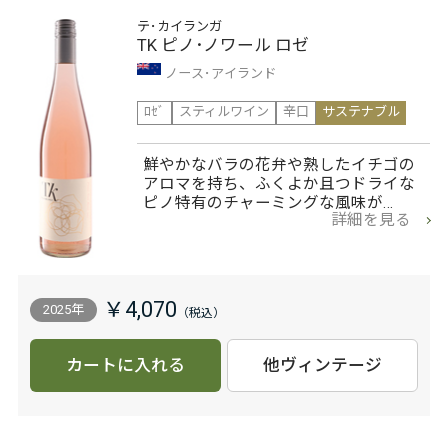
テ･カイランガ
TK ピノ･ノワール ロゼ
ノース･アイランド
ﾛｾﾞ
スティルワイン
辛口
サステナブル
鮮やかなバラの花弁や熟したイチゴの
アロマを持ち、ふくよか且つドライな
ピノ特有のチャーミングな風味が…
詳細を見る
￥4,070
2025年
カートに入れる
他ヴィンテージ