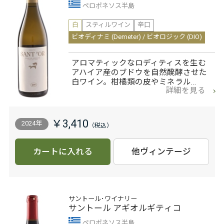
ペロポネソス半島
白
スティルワイン
辛口
ビオディナミ (Demeter) / ビオロジック (DIO)
アロマティックなロディティスを生む
アハイア産のブドウを自然醗酵させた
白ワイン。柑橘類の皮やミネラル…
詳細を見る
￥3,410
2024年
カートに入れる
他ヴィンテージ
サントール･ワイナリー
サントール アギオルギティコ
ペロポネソス半島