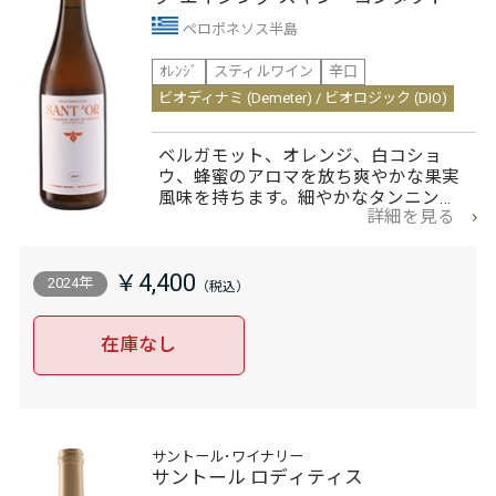
ペロポネソス半島
ｵﾚﾝｼﾞ
スティルワイン
辛口
ビオディナミ (Demeter) / ビオロジック (DIO)
ベルガモット、オレンジ、白コショ
ウ、蜂蜜のアロマを放ち爽やかな果実
風味を持ちます。細やかなタンニン…
詳細を見る
￥4,400
2024年
在庫なし
サントール･ワイナリー
サントール ロディティス