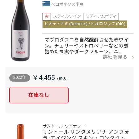
ペロポネソス半島
赤
スティルワイン
ミディアムボディ
ビオディナミ (Demeter) / ビオロジック (DIO)
マヴロダフニを自然醗酵させた赤ワイ
ン。チェリーやストロベリーなどの煮
詰めた果実やダークフルーツ、森…
詳細を見る
￥4,455
2022年
在庫なし
サントール･ワイナリー
サントール サンタメリアナ アンフォ
ラ･エイジング スキン・コンタクト