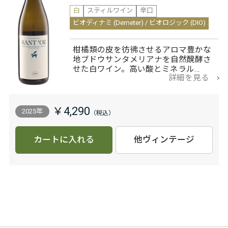
白
スティルワイン
辛口
ビオディナミ (Demeter) / ビオロジック (DIO)
柑橘類の皮を彷彿させるアロマ豊かな
地ブドウサンタメリアナを自然醗酵さ
せた白ワイン。高い酸とミネラル…
詳細を見る
￥4,290
2025年
カートに入れる
他ヴィンテージ