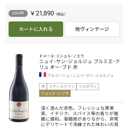
￥21,890
2024年
カートに入れる
他ヴィンテージ
ドメーヌ･ミシェル･ノエラ
ニュイ･サン･ジョルジュ プルミエ･ク
リュ オー･ブド 赤
ブルゴーニュ
ニュイ･サン･ジョルジュ
赤
スティルワイン
フルボディ
リュット･レゾネ
深く澄んだ赤色。フレッシュな黒果
実、イチジク、スパイス等の香りが複
雑に調和。凝縮感がありながら、非常
にデリケートで洗練された味わいの見