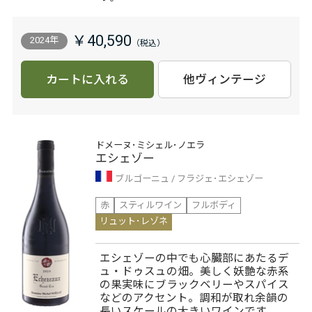
￥40,590
2024年
カートに入れる
他ヴィンテージ
ドメーヌ･ミシェル･ノエラ
エシェゾー
ブルゴーニュ
フラジェ･エシェゾー
赤
スティルワイン
フルボディ
リュット･レゾネ
エシェゾーの中でも心臓部にあたるデ
ュ・ドゥスュの畑。美しく妖艶な赤系
の果実味にブラックベリーやスパイス
などのアクセント。調和が取れ余韻の
長いスケールの大きいワインです。