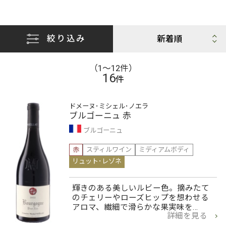
絞り込み
（1〜12件）
16
件
ドメーヌ･ミシェル･ノエラ
ブルゴーニュ 赤
ブルゴーニュ
赤
スティルワイン
ミディアムボディ
リュット･レゾネ
輝きのある美しいルビー色。摘みたて
のチェリーやローズヒップを想わせる
アロマ、繊細で滑らかな果実味を…
詳細を見る