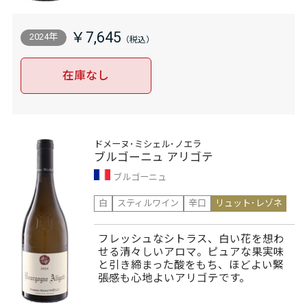
￥7,645
2024年
在庫なし
ドメーヌ･ミシェル･ノエラ
ブルゴーニュ アリゴテ
ブルゴーニュ
白
スティルワイン
辛口
リュット･レゾネ
フレッシュなシトラス、白い花を想わ
せる清々しいアロマ。ピュアな果実味
と引き締まった酸をもち、ほどよい緊
張感も心地よいアリゴテです。