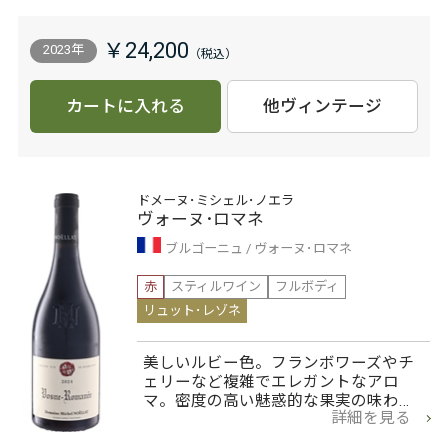
￥24,200
2023年
カートに入れる
他ヴィンテージ
ドメーヌ･ミシェル･ノエラ
ヴォーヌ･ロマネ
ブルゴーニュ
ヴォーヌ･ロマネ
赤
スティルワイン
フルボディ
リュット･レゾネ
美しいルビー色。フランボワーズやチ
ェリーなど複雑でエレガントなアロ
マ。密度の高い魅惑的な果実の味わ…
詳細を見る