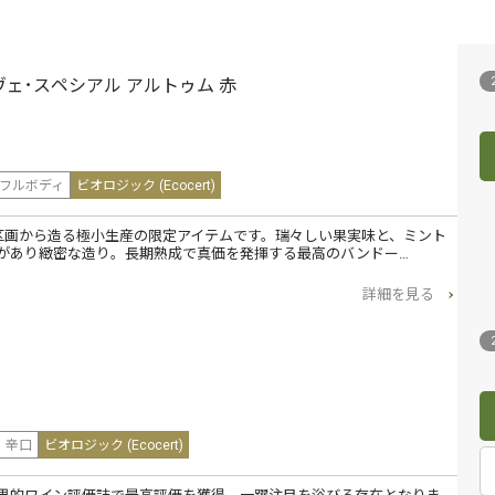
ヴェ･スペシアル アルトゥム 赤
フルボディ
ビオロジック (Ecocert)
た区画から造る極小生産の限定アイテムです。瑞々しい果実味と、ミント
があり緻密な造り。長期熟成で真価を発揮する最高のバンドー…
詳細を見る
辛口
ビオロジック (Ecocert)