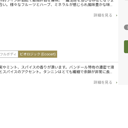
界的ワイン評価誌で最高評価を獲得。一躍注目を浴びる存在となりま
合い。様々なフルーツとハーブ、ミネラルが感じられ風味豊かな味…
詳細を見る
フルボディ
ビオロジック (Ecocert)
実やミント、スパイスの香りが漂います。バンドール特有の濃密で滑
とスパイスのアクセント。タンニンはとても繊細で余韻が非常に長…
詳細を見る