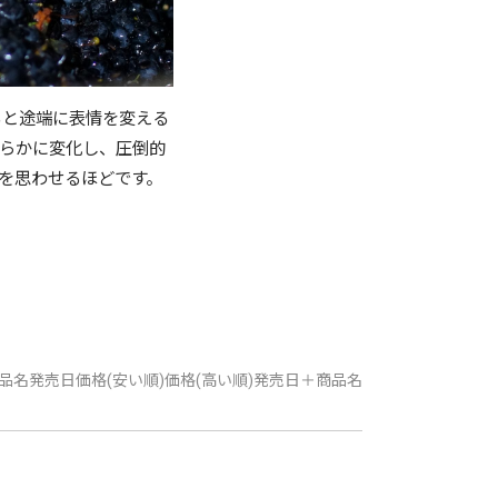
ると途端に表情を変える
らかに変化し、圧倒的
を思わせるほどです。
品名
発売日
価格(安い順)
価格(高い順)
発売日＋商品名